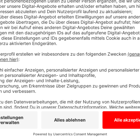
Dreieinhalb Monate nach dem mutmaßlichen sexuelle
Campingplatz in Ladbergen hat die Staatsanwaltscha
einem heute 31-jährigen Mann aus Niedersachsen laut
den 11-jährigen Jungen aus Dortmund schwer sexuell
Osnabrücker auf seinem Handy Bilder von missbrauc
abgespeichert haben. Die Aushilfe des Campingplatze
den Eltern auf und außerhalb des Geländes in drei Fä
Anzeige
Laut Staatsanwaltschaft äußert sich der Angeschuldi
die Zulassung der Anklage muss jetzt das Landgeric
Anzeige