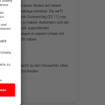
n Missbrauch eines Kindes auf einem
ft Münster Anklage erhoben. Sie wirft
 Mitteilung von Donnerstag (25.11.) vor,
 missbraucht zu haben. Außerdem soll der
hten Kindern und Jugendlichen
s soll den Jungen in seinem Urlaub mit
llen missbraucht haben.
gte bislang nicht zu den Vorwürfen. Über
ht Münster entscheiden.