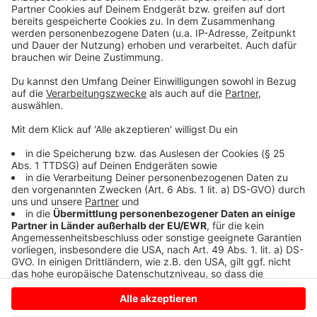
sammeln. Bitte lesen Sie die
Details durch und stimmen Sie der
Nutzung des Service zu, um dieses
Video anzusehen.
Mehr Informationen
"Let It Rain Down", die neue Single von DJ und
Producer Alle Farben - featuring PollyAnna.
Akzeptieren
Anzeige
powered by
Usercentrics Consent
Management Platform
Anzeige
Anzeige