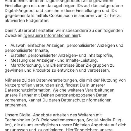
der allerdings nie rauskam. Daher war ich umso
glücklicher, dass wir noch mal die Chance hatten, an
etwas zusammenzuarbeiten." Freuen wir uns auf das
Endprodukt: "Let It Rain Down" - hier im besten Mix zu
hören.
Anzeige
Wir benötigen Ihre
Zustimmung, um den YouTube
Video-Service zu laden!
Wir verwenden einen Service eines
Drittanbieters, um Videoinhalte
einzubetten. Dieser Service kann
Daten zu Ihren Aktivitäten