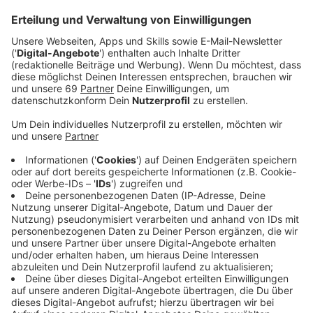
Anzeige
Alle Farben versteht sich darauf, in seinen Songs
emotionale Welten zu erschaffen, die einen zugleich in
Richtung Dancefloor ziehen. Seine neue Single "Let It
Rain Down" ist dafür ein Beispiel: Organische Elemente
verbinden sich mit elektronischen Beats, Melodien
entladen sich in schönen Drops - und Gastsängerin
PollyAnna erfüllt eine dritte Eigenschaft, für die der
DJ und Producer aus Berlin bekannt ist: sein Faible für
besondere Stimmen. "Ich stehe auf spezielle Stimmen
und das ist bei ihr gegeben: sie ist extrem unique",
schwärmt Alle Farben über die niederländische
Künstlerin. "Ich habe mit PollyAnna während der
Pandemie schon mal zusammengearbeitet und wir
haben auch einen coolen Song zusammen gemacht,