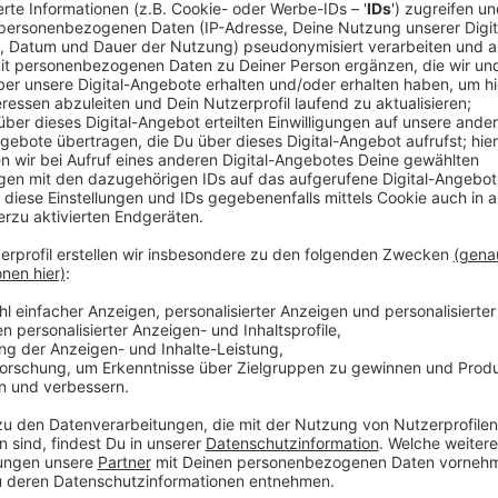
(dpa) - Da klingt etwas anders und gleichzeitig vert
Peppers. Auf der Single "Black Summer", die ihren ne
hört man es sofort: Saitenmagier John Frusciante ist
mit ihm auch dieser ganz besondere Gitarrensound, d
oder "Californication" prägte. Auch Starproduzent Ric
Peppers ihre größten Erfolge feierten, ist wieder an 
machen die Kalifornier nach ihrer Reunion nicht. Auch
Studioalbum seit "The Getaway" von 2016, sind sie w
"Ich wollte wirklich nicht dieselbe alte Geschichte erz
Rockmusik hören", betonte Frontmann Anthony Kiedis 
wollte in 10 000 Richtungen schauen und sehen, was 
So überrascht der Song "Aquatic Mouth Dance" mit J
sanften, traurigen Pianoballade "Not The One", die 
atmosphärischen Gitarrensounds anreichert, wie man
David Gilmour von Pink Floyd oder Steve Rothery von M
Listening-Trompeten bei "Let 'Em Cry" sind ebenfalls 
beginnt mit einem fast psychedelischen Intro. Der s