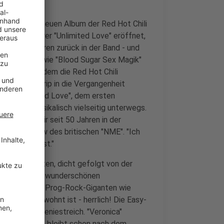
raut auf dem neuen Album der Red Hot Chili
uen Longplayer "Unlimited Love" eröffnet,
 nach 15 Jahren zurück in der Band - und
er Klassiker wie "Blood Sugar Sex Magik"
k Rubin, mit dem die Red Hot Chili
Bord. Einen Trip in die Vergangenheit
 auf "Unlimited Love", dem ersten
ie immer musikalisch vielseitig unterwegs.
ählen, die wir seit 50 Jahren in der
im Interview des britischen "NME". "Ich
da draußen ist."
azz-Elementen, dicht gefolgt von der
Frusciante mit wunderschönen
 sie eher von Prog-Rock-Giganten wie
arillion gewohnt ist - herrlich! Die Easy-
ein kleiner Geniestreich. "Veronica"
marte Refrain bleibt schon nach dem