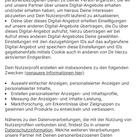
Studioalbum der GRAMMY-nominierten Band, die über
16 Millionen Platten weltweit verkaufen konnte. Die
Platin-Single "I Ain‘t Worried" ist Auftakt ihres neuen
Albums, das insgesamt mit 15 Tracks bestückt ist und
beinhaltet unter anderem die Single "I Don‘t Wanna
Wait" in Kollaboration mit David Guetta.
Über das neue Album erklärt Fronstänger Ryan Tedder:
"'Artificial Paradise' begann eigentlich mit einem Song
namens 'West Coast', den wir 2016 in einem
Hotelzimmer in New Orleans aufgenommen haben.
Dieser Song führte in den letzten acht Jahren zu einer
Reihe von anderen, die zusammen keinen Sinn ergaben,
aber wir sammelten weiter Songs und schrieben
weiter; wie wir es tun, in verschiedenen Hotelzimmern
und Studios auf der ganzen Welt."
Anzeige