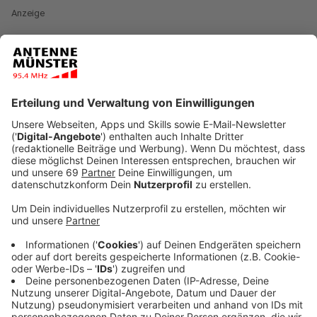
Anzeige
Die Fans dürfen sich auf ein Album freuen, das
OneRepublic und ihr Können ziemlich gut beschreibt.
Von klassischen Pop-Melodien bis zu tiefgründigeren
Balladen. Mit "Artificial Paradise" will die Mega-Band
nochmal eigene Maßstäbe in der Szene setzen und
zeigen, dass sie auch weiterhin zu den absoluten Top-
Acts der Popmusik gehören.
Anzeige
Das sagt die Band über ihr neues Album
Anzeige
Bei "Artificial Paradise" handelt es sich um das sechste