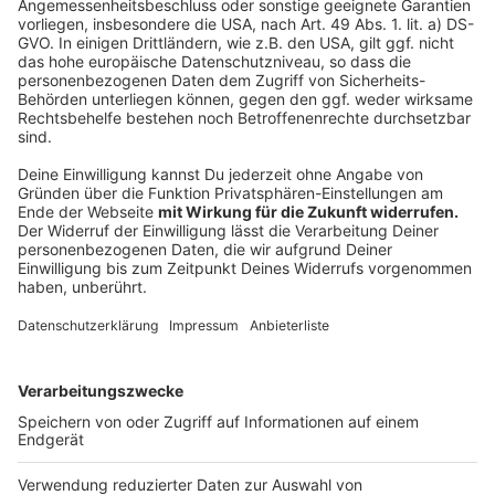
Wir verwenden einen Service eines
Drittanbieters, um Videoinhalte
einzubetten. Dieser Service kann
Daten zu Ihren Aktivitäten
sammeln. Bitte lesen Sie die
Details durch und stimmen Sie der
Nutzung des Service zu, um dieses
Video anzusehen.
Mehr Informationen
OneRepublic erfreut in der Sommerzeit mit einem
Longplayer seine Fans. Mit 15 Titeln ist das sechste
Akzeptieren
Studioalbum der erfolgreichen Band auf dem Markt.
powered by
Usercentrics Consent
Eine der Lead-Singles: "Hurt"
Management Platform
Anzeige