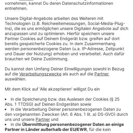
Das neue Album von OneRepublic zum
Durchhören
Anzeige
Anzeige
Die Single "Hurt" von OneRepublic
Anzeige
Wir benötigen Ihre
Zustimmung, um den YouTube
Video-Service zu laden!