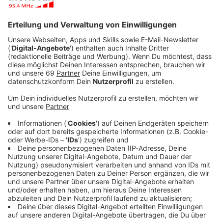
Veröffentlicht:
Montag, 14.09.2020 00:10
Anzeige
Joy’s Talent, die Ehrlichkeit, ihre kulturell komplexe
Lebensgeschichte und natürliche Schönheit machen
sie zu einer attraktiven und vielseitigen Künstlerin. Mit
dem neuen Album "Let Yourself Be Loved" macht sie
ein wahres Soul-Statement. Das "Motown" Album ist
zu gleichen Teilen Selbstbehauptung, Ahnenforschung
und Hommage an die großen Klassiker des Genres.
Anzeige
Ein musikalisches Stück, auf dem die 47-jährige
Denalane die Stränge ihres bisherigen Wirkens