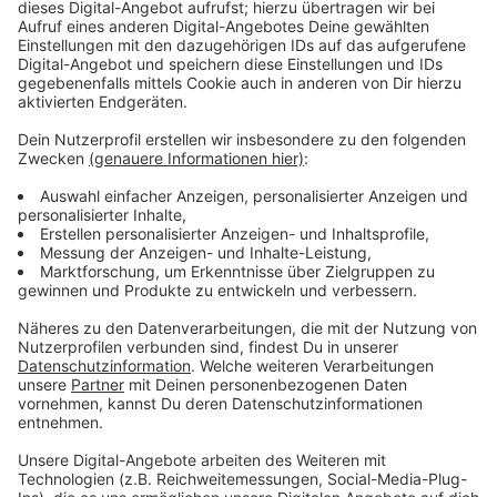
zusammenführt. „Ich wollte ein ganz klassisches Soul-
Album machen“, sagt sie. „Stilistisch wollte ich mich in
der Phase von Ende der Sechzigerjahre bis ungefähr
1973 bewegen.“ Trotzdem geht es ihr nicht um
Vintage-Simulationen alter Soul-Aufnahmen. sondern
um: Identität. Musik, Politik und Persönlichkeit. Joy
Denalane mit "Let Yourself Be Loved" ist unser Album
der Woche.
Anzeige
Anzeige
Wir benötigen Ihre
Zustimmung, um den YouTube
Video-Service zu laden!