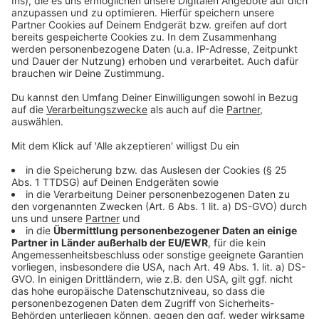
Wir verwenden einen Service eines
Drittanbieters, um Videoinhalte
einzubetten. Dieser Service kann
Daten zu Ihren Aktivitäten
sammeln. Bitte lesen Sie die
Details durch und stimmen Sie der
Nutzung des Service zu, um dieses
Video anzusehen.
Mehr Informationen
Joy Denlane - I Believe ft. BJ The Chicago Kid (Official
Video)
Akzeptieren
Anzeige
powered by
Usercentrics Consent
Management Platform