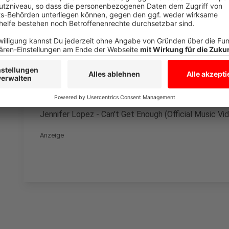
Drittanbieters, um V
einzubetten. Dieser Servi
Ihren Aktivitäten sammeln.
die Details durch und s
Nutzung des Service zu, 
anzusehen
Mehr Informati
Jennifer Lopez - Can't Get Enough (Official Music Vi
Akzeptieren
Anzeige
powered by
Usercentrics Co
Platform