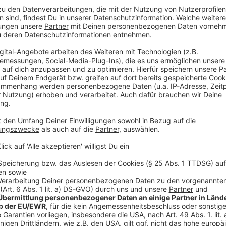
Die Songs selbst kommen dabei gewohnt poppig mit
auch ein bisschen balladig darf es werden ("Broken 
also.
Anzeige
Anzeige
Die aktuelle Single "Can't Get Enough"
Anzeige
Wir benötigen Ihre Z
den YouTube Video
laden!
Wir verwenden einen S