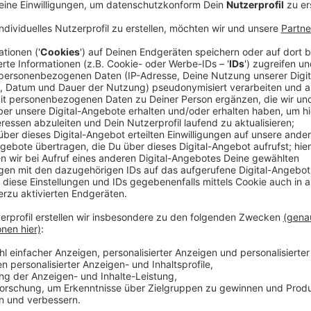
"This ist me... Now" ist ein wichtiges Album für Jenn
Titel, der auf das vor 20 Jahren erschienene Erfolgsa
der neuen Musik gibt es zeitgleich zum Release der
Streamingdienst Amazon-Prime und obendrauf wird 
erstmal nur durch die USA führt.
Anzeige
Über das Album "This is me...Now"
Anzeige
10 Jahre ist ihr letztes Album jetzt alt. Viel Zeit als
sammeln konnte. Dabei kommen die 13 Songs auf "Thi
Thema um die Ecke: Liebe. Und die heißt im Moment b
ihren Liedern. Alles angehaucht mit viel märchenhaf