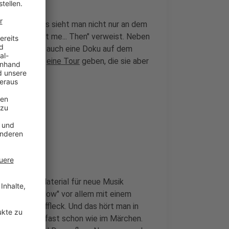
ifer Lopez. Das sieht man nicht nur an dem
lbum "This ist me... Then" verweist. Neben
 neuen Platte auch eine Doku auf dem
es auch noch
eine Tour
geben, die sie aber
o, in der JLo Material für neue Musik
s ist me... Now" vor allem mit einem
ei ihr Ben Affleck. Und das hört man in
ter Romantik, fast schon wie im Märchen.