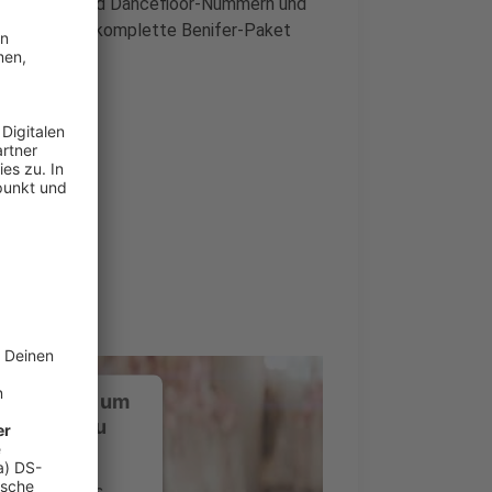
 viel Bass und Dancefloor-Nummern und
like me"). Das komplette Benifer-Paket
ustimmung, um
-Service zu
ervice eines