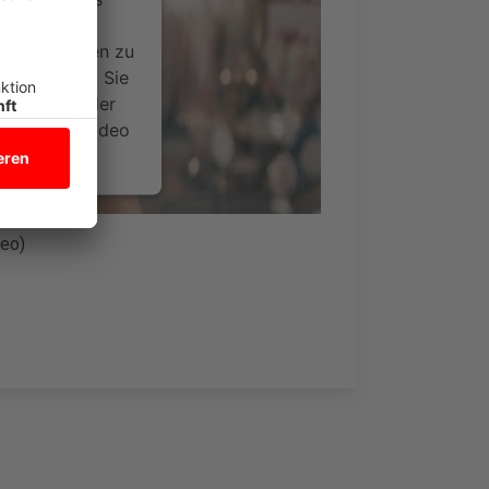
ideoinhalte
ce kann Daten zu
 Bitte lesen Sie
timmen Sie der
um dieses Video
.
onen
deo)
nsent Management