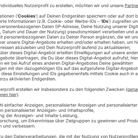
Anzeige
"Niemand von uns hätte damals gedacht, dass wir heu
Irrungen und Wirrungen, Abenteuern, Hits, Pleiten,
unterwegs sind, und vor allem gemeinsam immer noch
die Band gemeinsam verlauten. Zum runden Geburtsta
einer umfangreichen Werkschau, die in einer Vierfach
erscheint. Für Campino und Co. sei es "Ehrensache",
zelebrieren. Sieben brandneue Stücke seien aufgen
Nummern überarbeitet oder auf Stand gebracht, die d
rundmachen. Das Album könnt ihr euch hier in voller 
Anzeige
Anzeige