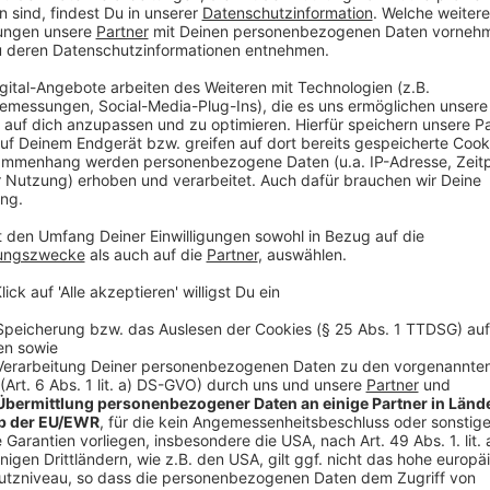
Jürgen Bangert
Das Interview mit Campino
Anzeige
Wir benötigen Ihre Z
den YouTube Video
laden!
Wir verwenden einen S
Drittanbieters, um V
einzubetten. Dieser Servi
Ihren Aktivitäten sammeln.
die Details durch und s
Nutzung des Service zu, 