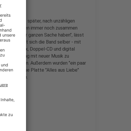
te, 40 Jahre später, nach unzähligen
 Pech und Pannen immer noch zusammen
 Spaß an der ganzen Sache haben", lässt
g beschenkt sich die Band selber - mit
-Vinyl-LP-Box, Doppel-CD und digital
 den Geburtstag mit neuer Musik zu
ommen worden. Außerdem wurden "ein paar
amit die neue Platte "Alles aus Liebe"
Länge anhören.