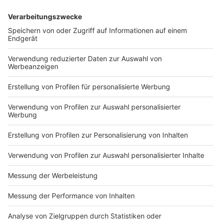
Anzeige
Wir benötigen Ihre
Zustimmung, um den YouTube
Video-Service zu laden!
Wir verwenden einen Service eines
Drittanbieters, um Videoinhalte
einzubetten. Dieser Service kann
Daten zu Ihren Aktivitäten
sammeln. Bitte lesen Sie die
Details durch und stimmen Sie der
Nutzung des Service zu, um dieses
Video anzusehen.
Mehr Informationen
Zusammen mit Burna Boy und Little Simz bringt
Coldplay mit "We Pray" eine neue Single auf den