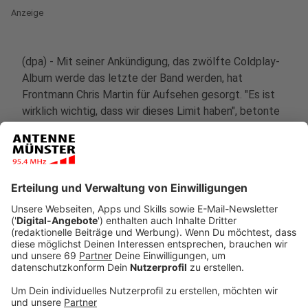
Anzeige
(dpa) - Mit seiner Ankündigung, das zwölfte Coldplay-
Album werde das letzte der Band werden, hat
Frontmann Chris Martin für Aufsehen gesorgt. "Es ist
wirklich wichtig, dass wir dieses Limit haben", betonte
er vor einigen Tagen im Interview mit Apple Music.
"Weniger ist mehr." Noch vor drei Jahren hatte er
gesagt, Coldplay würden 2025 aufhören, Musik zu
machen. Immerhin dieser Plan ist nun vom Tisch.
Schließlich soll es ja noch zwei weitere Studioalben
geben. Das jetzt erscheinende "Moon Music" ist
nämlich erst ihr zehntes.
Anzeige
So klingt "Moon Music"