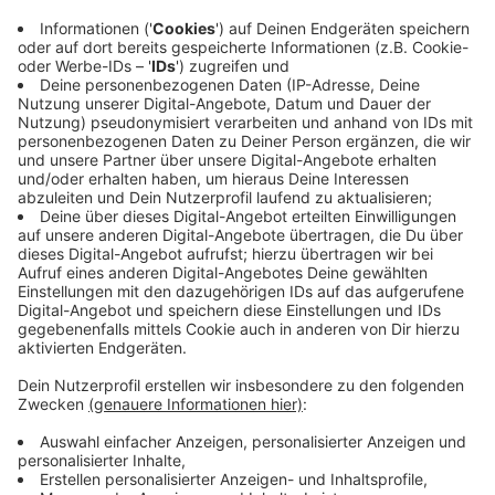
Anzeige
Auf der neuen LP setzen Coldplay den musikalischen
Kurs fort, mit dem sie seit Jahren überaus erfolgreich
sind. Vom schwermütigen Indie-Rock der Anfangstage
mit "Yellow" und "The Scientist" ist nicht viel
geblieben. Chris Martins sanfte Stimme ist die einzige
echte Konstante im Coldplay-Sound. Heute steht die
in London gegründete Band für perfekt produzierte,
stadiontaugliche Popmusik mit Elementen
unterschiedlichster Genres. Die kommerzielle
Ausrichtung verschreckte manche Kritiker, aber sie
füllt Stadien. Der gleichnamige Titelsong von "Moon
Music", der das Album eröffnet, erinnert tatsächlich
noch am ehesten an die melancholischen Coldplay der
frühen 2000er, mit der sie die Musikpresse verzückten.
Doch dann zünden die Briten auf «Moon Music» erneut