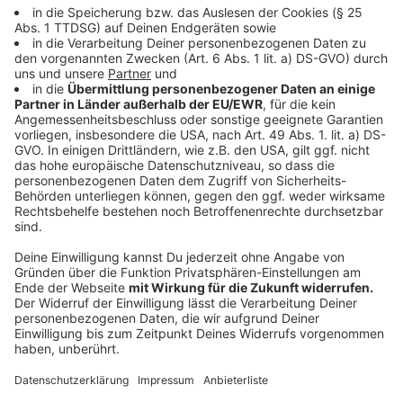
Produzent ist wieder der Schwede Max Martin, einst
Hitmacher für Britney Spears ("Ooops, I Did It Again")
oder die Backstreet Boys ("I Want It That Way").
Kommerzieller Pop ist Max Martins Spezialgebiet.
Ein Ohrwurm ist auch "Good Feelings" mit einem Funk-
Rhythmus im Stil von Chic. Deren Gitarrist Nile Rodgers
spielt mit und ist als einer der Songwriter gelistet.
Gleichzeitig ist da dieser beschwingte Boygroup-
Sound. Den beherrschen Coldplay spätestens seit der
gemeinsamen Single mit den K-Pop-Superstars BTS
("My Universe"), die Coldplay eine neue Generation von
Fans bescherte. Bei "Good Feeling" singt die
nigerianische Afropop-Musikerin Ayra Starr mit.
Anzeige
Die Single "WE PRAY" von Coldplay