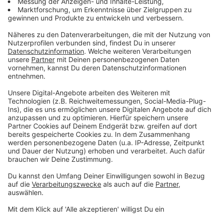
ein Pop-Feuerwerk, das wie für große Stadionkonzerte
gemacht ist.
Anzeige
Hier könnt ihr euch das neue Album von
Coldplay anhören
Anzeige
Anzeige
Das leichtfüßige, fast verträumte "Feels Like I'm
Falling In Love" geht sofort ins Ohr. Die Überleitung
zum Refrain, in der Martin "I know" und dann einfach
"Lalala-lalala-lalala" singt, ist fast noch eingängiger als
der Refrain selbst. Mit an Bord als Songwriter und als