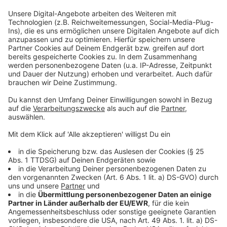
nicht zu schade für ein paar Country-Elemente und
sehr viel Rhythmik.
Anzeige
Anzeige
Wir benötigen Ihre
Zustimmung, um den YouTube
Video-Service zu laden!
Wir verwenden einen Service eines
Drittanbieters, um Videoinhalte
einzubetten. Dieser Service kann
Daten zu Ihren Aktivitäten
sammeln. Bitte lesen Sie die