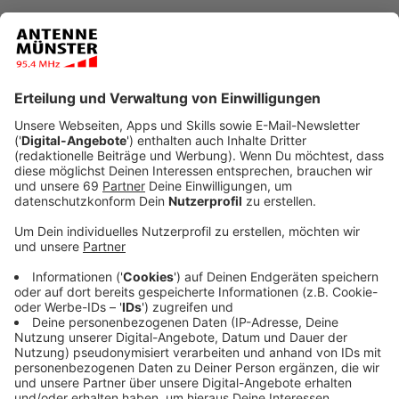
Veröffentlicht:
Montag, 12.10.2020 05:30
Anzeige
Soul, R'n'B und Pop - da ist Aloe Blacc zuhause. Der
mittlerweile über 40-jährige Kalifornier hat sich vor
allem mit seinem Megahit "I Need A Dollar"
weltberühmt gemacht. Nun ist sein nächstes
Studioalbum auf dem Markt. "All Love Everything"
kommt mit tiefgreifenden Texten daher, die sich vor
allem auf die Erfahrungen mit seiner Familie beziehen.
Der erste Track des Albums heißt nicht umsonst
"Family".
Anzeige