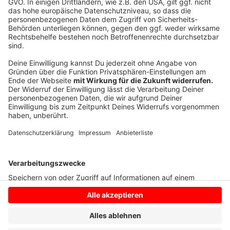
Details durch und stimmen Sie der
Nutzung des Service zu, um dieses
Video anzusehen.
Mehr Informationen
Aloe Blacc - My Way (Official Music Video)
Akzeptieren
Anzeige
powered by
Usercentrics Consent
Management Platform
Anzeige
Anzeige