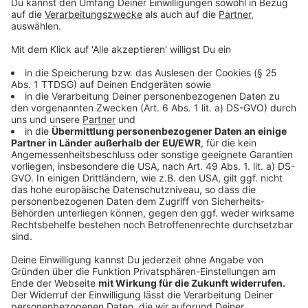
Deutschland hält es nach den Ergebnissen für richtig,
dass queere Menschen ihre sexuelle Orientierung oder
Geschlechtsidentität offen leben. Dies bejahen 44 %
der Befragten. Gegenüber 2025 entspricht dies einem
Rückgang um zwei Prozentpunkte. Öffentliche
Zuneigungsbekundungen queerer Menschen
unterstützen nur noch 41 % der Deutschen - ein
Rückgang um drei Prozentpunkte gegenüber 2025.
Eine stärkere Repräsentation der LGBTIQ+-
Community in Film, Fernsehen und Werbung
befürworten gerade noch 30 %, fast ebenso viele
(27%) lehnen sie indes strikt ab.
Anzeige
Noch deutlicher sieht die Lage im Sport aus: Der
Rückhalt für offen lebende lesbische, schwule oder
bisexuelle Athleti:nnen in Sportmannschaften liegt