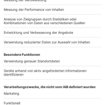
Mit einem Anstieg um 12,8 % auf 2.377 Fälle
bundesweit hat sich 2025 der Trend der vergangenen
Jahre fortgesetzt, in denen bereits ein kontinuierlicher
Anstieg an Hasskriminalität gegen Angehörige der
LSBTQIA+-Szene zu beobachten war.
Anzeige
In NRW ist die Zahl der Straftaten gegen die sexuelle
Orientierung von 203 (2024) auf 257 (2025) gestiegen
(27%). Straftaten gegen geschlechtsbezogene
Diversität sind von 105 (2024) auf 162 in 2025
gestiegen (54%).
Anzeige