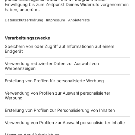
aktuell nur noch bei 45 % - fünf Prozentpunkte
weniger als bei der letzten Erhebung vor einem Jahr.
Und auch im Unternehmenskontext kühlt die
Zustimmung weiter ab: Lediglich 40 % der Deutschen
finden es gut, wenn sich Unternehmen oder Marken
aktiv für die Gleichberechtigung queerer Menschen
einsetzen, was ebenfalls einem Rückgang von drei
Prozentpunkten entspricht. Im internationalen
Vergleich landet Deutschland damit laut Ipsos im
hinteren Drittel. Der Wert liegt hinter Irland mit 59 %
sowie hinter den USA und Polen, die auf 49
beziehungsweise 45 % kommen. Der internationale
Durchschnitt beträgt ebenfalls 49 %.
Anzeige
Queerfeindliche Straftaten nahmen weiter zu
Anzeige