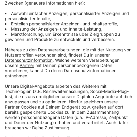
Auch in Deutschland zeigt die Untersuchung sinkende
Zustimmungswerte in mehreren Bereichen. So
befürworten zwar weiterhin 74 % der Befragten den
Schutz von Lesben, Schwulen und Bisexuellen vor
Benachteiligungen am Arbeitsplatz, bei der
Wohnungssuche und beim Zugang zu Dienstleistungen.
Gegenüber dem Vorjahr entspricht dies jedoch einem
Minus von vier Prozentpunkten. Die Unterstützung für
Gesetze, die Diskriminierung verbieten, liegt laut
Studie bei 45 %. Auch dieser Wert sank innerhalb eines
Jahres um vier Prozentpunkte.
Anzeige
Leicht rückläufig ist zudem die Zustimmung zur Ehe
für alle. Sie ging um einen Prozentpunkt auf 70 %
zurück. Weniger als die Hälfte der Befragten in