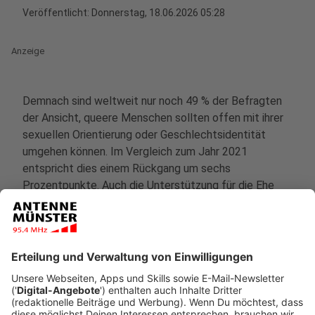
Veröffentlicht:
Donnerstag, 18.06.2026 05:28
Anzeige
Demnach sind weltweit nur noch 49 % der Befragten
der Ansicht, queere Menschen sollten offen mit ihrer
sexuellen Orientierung oder Geschlechtsidentität
umgehen können. Im Vergleich zum Jahr 2021
entspricht dies einem Rückgang um sechs
Prozentpunkte. Auch die Unterstützung für die Ehe
oder rechtliche Anerkennung gleichgeschlechtlicher
Paare hat abgenommen. Weltweit sprechen sich laut
Studie noch 66 % dafür aus. Vor fünf Jahren lag dieser
Wert noch acht Prozentpunkte höher.
Anzeige