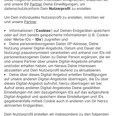
Für die Untersuchung befragte Ipsos zwischen dem
24. April und dem 8. Mai rund 19.000 Menschen in 26
Ländern. In Deutschland nahmen 1.000 Personen im
Alter zwischen 16 und 74 Jahren an der Erhebung teil.
Nach Angaben von Ipsos ist in 16 der 26 untersuchten
Länder die Internetdurchdringung so hoch, dass die
Stichproben als repräsentativ für die
Gesamtbevölkerung der jeweiligen Altersgruppen
gelten können. Die höchsten Zustimmungswerte für
queere Menschen wurden der Studie zufolge in
Spanien und Thailand ermittelt.
Anzeige
Rückgänge auch in Deutschland
Anzeige