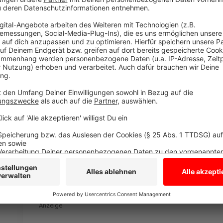
Generation" von der Kreuzung. Anschließend hat die 
Anzeige
Vierte Aktion der "Letzten Generation" in M
Anzeige
Einschließlich der Straßenblockade auf der Steinfurt
es die vierte Aktion der Klimaaktivist:innen der "Letz
klebten sich zwei Aktivist:innen auf der Von-Vincke-
blockierten Aktivist:innen die Warendorfer Straße. I
zu einem zunächst unangemeldeten Protestmarsch am 
spontan duldete. Trotzdem stellten sie Strafanzeig
Versammlung.
Anzeige