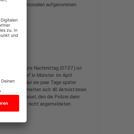
Polizei die Personalien aufgenommen.
ünster
er Straße heute Nachmittag (07.07.) ist
ten Generation" in Münster. Im April
Straße fest. Nur ein paar Tage später
m Juni versammelten sich 40 Aktivist:innen
Ludgerikreisel, den die Polizei dann
e wegen einer nicht angemeldeten