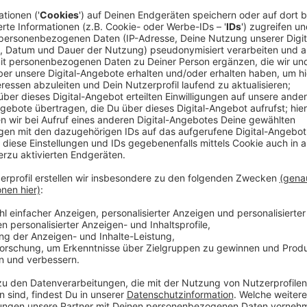
Aktivist:innen der "Letzten Generation" haben heute 
stadteinwärts auf Höhe der Austermannstraße blockie
die Kreuzung gesetzt, einige haben sich zudem auf de
schnell vor Ort gewesen. Die Beamt:innen haben die P
aufgenommen. Im Feierabendverkehr sind die Autofah
staute sich der Verkehr. Ab der Kreuzung Wilkingheg
umgeleitet.
Anzeige
Polizei vor Ort
Anzeige
Die Polizei ist schnell vor Ort gewesen. Und zwar m
gut einer Stunde holten die Beamt:innen fünf der sie