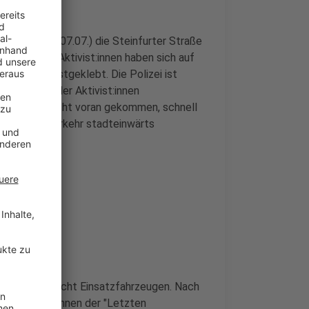
Nachmittag (07.07.) die Steinfurter Straße
rt. Sieben Aktivist:innen haben sich auf
r Straße festgeklebt. Die Polizei ist
ersonalien der Aktivist:innen
rer:innen nicht voran gekommen, schnell
e wird der Verkehr stadteinwärts
it insgesamt acht Einsatzfahrzeugen. Nach
ben Aktivist:innen der "Letzten