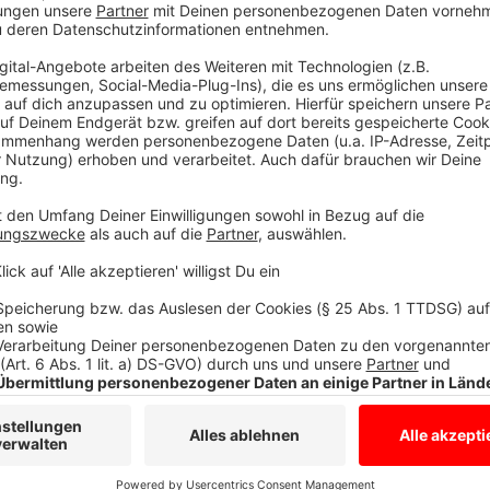
Weitere Gründungsmitglieder sind u.a. Florian Tenk (l.)
Anzeige
Die Wählervereinigung ist zuversichtlich, Kandidaten 
finden. Ob sie auch einen eigenen Oberbürgermeisterk
klar.
Anzeige
Udo Reiter und die Stadtpolitik