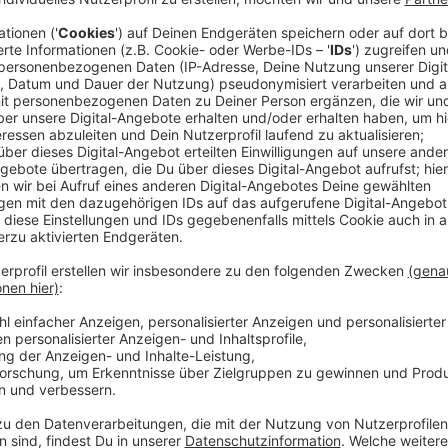
Veröffentlicht:
Donnerstag, 30.01.2020 16:30
Anzeige
Bei der "Aktiven Liste" dabei sind u.a. der Ex-Linke u
(r.) und der ehemalige SPD-Fraktionsvorsitzende Udo Re
Anzeige
Udo Reiter nennt die Wahlkampfthemen
Anzeige