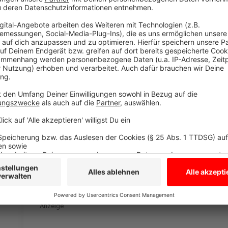
Anzeige
Sagel: "Aktive Liste" ausgebremst
Anzeige
Bis zum 26. Juni will die aktive Liste jetzt entscheide
dann bei einer Versammlung die Kandidaten für die 
Anzeige