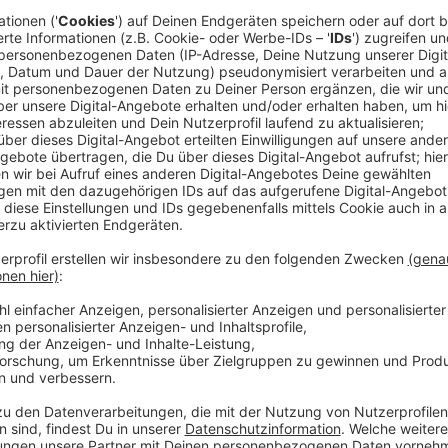
Anzeige
Am Freitag (05.06.) haben Verteter der Initiative di
Januar hatte sich die "Aktive Liste" gegründet. Die 
Ratsmitglied Rüdiger Sagel (r.) und dem ehemaligen
Reiter (l.) als prominenten Köpfen setzt sich für mehr
Kommunalwahl will sie ein Angebot für eine bessere 
machen. Durch die Coronakrise ist es aber schwer, b
geforderten gut 1000 Unterstützer-Unterschriften 
Anzeige
Die "Aktive Liste" hofft jetzt auf das Landesverfass
Sagel im ANTENNE MÜNSTER-Interview. Das Gericht 
der in Coronazeiten bei der Kommualwahl auf Untersc