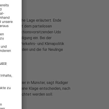
e problematische Lage erläutert. Ende
Gruppierung mit dem parteilosen
 SPD-Ratsfraktionsvorsitzenden Udo
 Bürgerbeteiligung ein. Bei der
Wohnungs-, Verkehrs- und Klimapolitik
ekannt zu werden und die für Neulinge
zu sammeln.
ungsgericht hier in Münster, sagt Rüdiger
muss über eine Klage entscheiden, nach
hriften verzichtet werden soll.