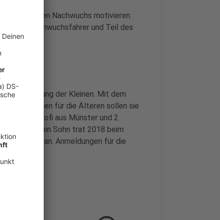
ierten älteren Nachwuchs motivieren.
lgreicher Nachwuchsfahrer und Teil des
f die Förderung der Kleinen. Mit dem
Reifen-Rennen für die Älteren sollen sie
mann, Ex-Profi aus Münster und 2.
legenheit. Sein Sohn trat 2018 beim
 Marktallee an. Anmeldungen für die
h.