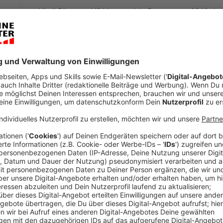
Vladi Riha vom VC Vegesack in Bremen war 2019 der l
Hauptrennens beim
"AGRAVIS-Cup - 88-mal um die M
Pandemie zwang das traditionsreiche Hiltruper Rundre
Jetzt sind sie alle wieder da: Am Freitag (10.06.) ab
Laufradalter bis zu den ambitionierten Amateur:innen 
feiern bei der 30. Auflage zwei Rennen für Frauen
Anzeige
"Die Vorfreude ist nach der Pause riesig: bei uns al
Ausrichter und sicher auch bei den Sportler:innen", e
Geschäftsführung des Namensgebers AGRAVIS Baus
Anzeige
Zum ersten Mal überhaupt treten auf dem 800 Meter
Frauen in die Pedale. "Wir haben viele neue Radrennfa