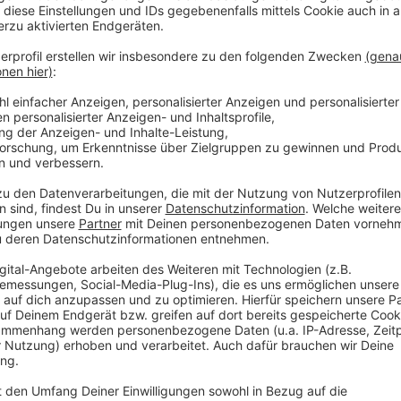
sehr ambitionierte Lizenzfahrerinnen. Wir sehen eine
bei den Frauen. Durch die Pandemie haben viele mit d
Joachim Wiens, Fachwart Rennsport beim Veranstalt
gehen außerdem genauso wie die Herren in einem we
Derny auf die Strecke. "Dernyrennen gibt es für Frau
Zuschauende ist das sehr attraktiv", erklärt Gideon 
Radsportvereins.
Anzeige
Gideon Schwarze
Neues beim AGRAVIS-Cup
Anzeige