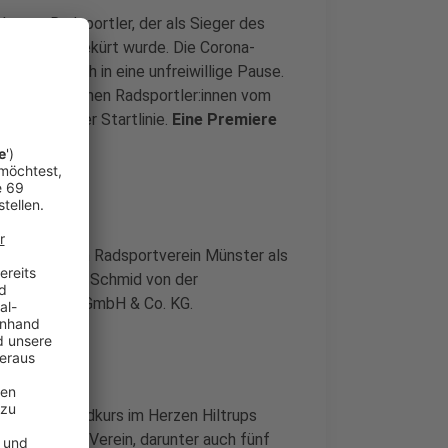
etzte Radsportler, der als Sieger des
arktallee"
gekürt wurde. Die Corona-
nnen danach in eine unfreiwillige Pause.
 17:30 Uhr stehen Radsportler:innen vom
wieder an der Startlinie.
Eine Premiere
.
s Sponsor, beim Radsportverein Münster als
rklärt Herbert Schmid von der
toffhandel GmbH & Co. KG.
 langen Rundkurs im Herzen Hiltrups
hrerinnen im Verein, darunter auch fünf