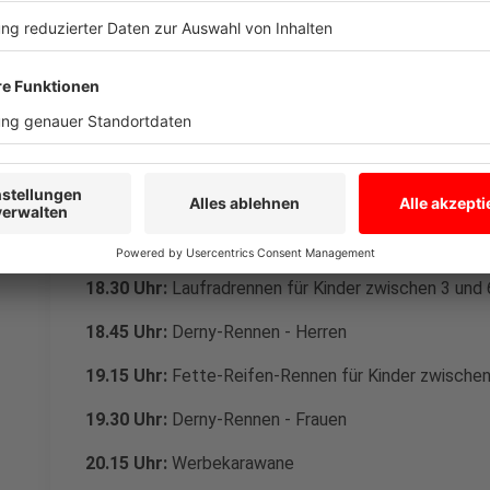
Münster, Jan Kaven, Leiter Stadtteiloffensive Hiltrup.
Anzeige
Das Rennprogramm auf der Hiltruper Markt
Anzeige
17.30 Uhr:
Frauenrennen + U17-Rennen
18.30 Uhr:
Laufradrennen für Kinder zwischen 3 und 
18.45 Uhr:
Derny-Rennen - Herren
19.15 Uhr:
Fette-Reifen-Rennen für Kinder zwischen
19.30 Uhr:
Derny-Rennen - Frauen
20.15 Uhr:
Werbekarawane