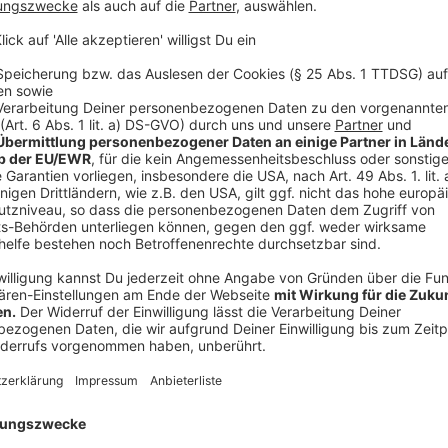
Mit dem U17-Rennen möchte der Verein den ambition
Der RSVer Lennart Drees beispielsweise ist ein erfo
Landeskaders NRW.
Anzeige
Großen Wert legen Veranstalter und Sponsor auch au
Minirennen für Kinder im Laufradalter und dem Fette-
auf den Geschmack gebracht werden. Für Fabian Weg
Vorsitzender des Radsportvereins, eine Herzensange
Laufrad- und 2019 beim Fette-Reifen-Rennen auf der
Kinderrennen sind unter
www.agravis-cup.com
möglic
Anzeige