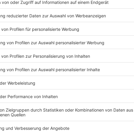
Fabian Wegmann
Nachwuchsförderung beim AGRAVIS-Cup
Anzeige
Höhepunkt ist das Eliterennen für Amateure, der hö
Deutschland. Die Sportler haben 2019 die Messlatte
Stundenkilometern rasten sie durch die Kurven und 
wieder ab.
Anzeige
©
AGRAVIS
v.l.n.r: Herbert Schmid, Geschäftsführung AGRAVIS Bau
Wegmann, 2. Vorsitzender Radsportverein Münster, Gid
Radsportverein Münster, Oliver Ahlers, Vorstand Wirtsc
Fahrer des Radsportvereins Münster, Joachim Wiens, 