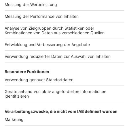
Koalitionsvertrag 2018, sollte bis Ende 2019
verabschiedet sein).
Wir brauchen eine einprägsame
öffentlichkeitswirksame Aktion, um das Umfeld, in
dem sich Kinder regelmäßig bewegen, wie z.B.
Nachbarn, Kitas, Schulen oder Sportvereine,
stärker für die Anzeichen sexuellen Missbrauchs
zu sensibilisieren und darauf hinzuweisen, wann
man an Kindesmissbrauch denken muss.
Der Digitalpakt für Schulen darf nicht dazu führen,
dass Kinder- und Internetpornografie in Schulen
und Bildungseinrichtungen für die Schüler dort
verfügbar sind. Es ist wissenschaftlich erwiesen,
dass hoher Pornografiekonsum den Konsum von
Kinderpornografie und sexuelle Übergriffe an
Kindern fördert.
Anzeige