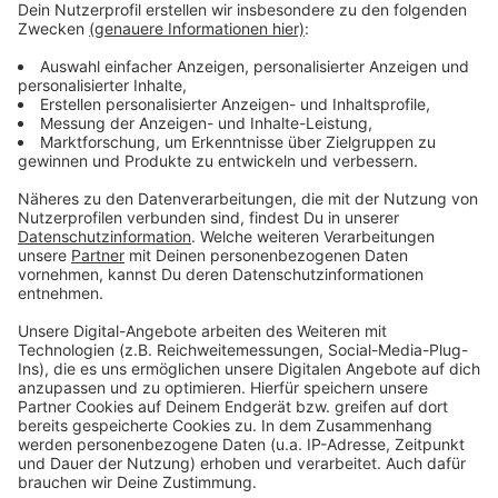
Kinderrecht, kritisiert die Ärztekammer. „Die
Ärztekammer Westfalen-Lippe sieht Kinderschutz in
der Priorität vor dem Elternrecht, vor Datenschutz und
grenzenlos pädagogischem Optimismus“, so Gehle.
Auch der Opferschutz müsse Vorrang vor dem
Täterschutz haben.
Anzeige
Konkrete Forderungen an die Politik
Anzeige
Der Verband plädiert einstimmig für eine
"konzentrierte Aktion Kinderschutz". Konkret hat die
Ärztekammer auf ihrer Versammlung am Samstag in
Münster folgende Forderungen formuliert: