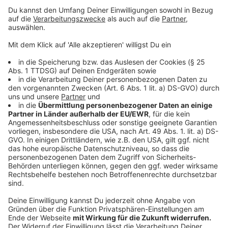
Anzeige
Wir fordern auf Landesebene einen Beauftragten
für den Kinderschutz, der auf institutioneller
Ebene alle Möglichkeiten der Prävention und
Sensibilisierung für das Thema „Sexueller
Missbrauch von Kindern und Kinderpornografie“
nutzt und die neben dem Jugendamt
bestehenden Hilfeangebote stärker miteinander
vernetzt und ihren Bekanntheitsgrad erhöht. Es
muss in Nordrhein-Westfalen eine unabhängige
Stelle geben, an die sich jeder Bürger auch
anonym bei einem Verdacht auf sexuellen
Missbrauch wenden kann.
Wir fordern für jedes Jugendamt einen 24
Stunden erreichbaren Ansprechpartner, der im
Vorfeld, ohne die Polizei einzuschalten,
Verdachtsfälle prüft.