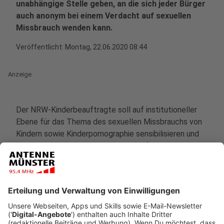
unabhängige Stelle geben, an die sich jeder Bürger
auch anonym bei einem Verdacht auf sexuellen
Missbrauch wenden kann.
Veröffentlicht:
Montag, 22.06.2020 08:44
Anzeige
Der NRW-Kinderbeauftragte soll auf institutioneller
Ebene für das Thema des sexuellen Missbrauchs von
Kindern sowie Kinderpornographie sensibilisieren und
die vom Jugendamt bestehenden Hilfsangebote
stärker miteinander vernetzen. Die Ärztekammer sieht
bei der Prävention von sexuellem Missbrauch an
Kindern noch erheblichen Handlungsbedarf.
Anzeige