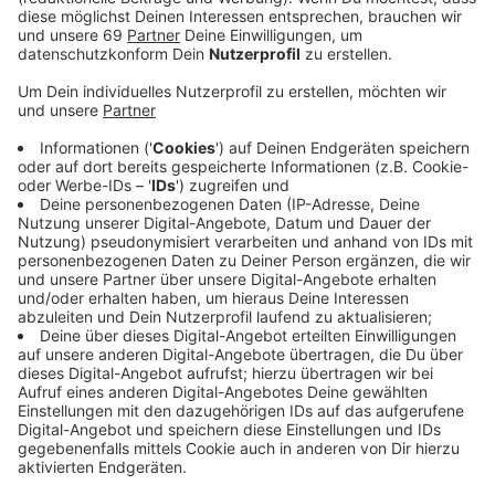
„Lügde, Bergisch Gladbach und jetzt Münster, die Zahl
der entdeckten Fälle von oft jahrelangem sexuellem
Missbrauch von Kindern nimmt zu“, sagte
Kammerpräsident Dr. Hans-Albert Gehle.
Kindesmisshandlung und kinderpornografisches
Material gebe es in allen sozialen Verhältnissen.
Inzwischen verbreiteten nicht nur Erwachsene aller
Bevölkerungsschichten, sondern auch immer mehr
Kinder und Jugendliche über ihre Smartphones
kinderpornografisches Material.
Anzeige
Trotz Bundeskinderschutzgesetz und der Einrichtung
sogenannter Frühwarnsysteme in allen Bundesländern
hätten Kinder noch immer keine verfassungsrechtlich
gesicherten Rechte. Elternrecht gehe immer noch vor