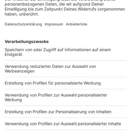
Kinderschutz muss auch unserer Meinung nach
Priorität vor dem Elternrecht, vor Datenschutz
und grenzenlos pädagogischen Optimismus haben.
Dafür wird die Ärztekammer Westfalen-Lippe
zusammen mit der Akademie
berufsgruppenübergreifend mehr
Pflichtfortbildungen zum Thema
Kindeswohlgefährdung und Kindesmisshandlung
anbieten. Hierdurch soll die Zusammenarbeit vom
Gesundheitswesen mit Jugendhilfe, Kindergärten,
Schulen, Sportvereinen, Behinderteneinrichtungen
gefördert werden.
Kinderschutz muss auch verpflichtender Inhalt der
neuen Weiterbildungsordnung für alle Arztgruppen
werden, die sich mit der Versorgung von Kindern
und Jugendlichen und deren Eltern beschäftigen.
Wir fordern Aufnahme der Kinderrechte in das
Grundgesetz und Unterstützung der
medizinischen Fachgesellschaften (steht im