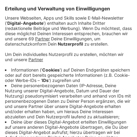
Anzeige
Es geht um ein Thema, das ansteht nach all diesem
Trennungs- und Scheidungsschmerz, den Adele in
ihrem Album auch verarbeitet nämlich Dating, bereit
sein dafür und für neue Liebe. War Adele dann nach der
Trennung von ihrem Mann. Aber sie hat eben das
Problem, dass sie ein Superstar ist. Das war ganz neu
für sie, sagt sie im Interview mit Apple Music, da sie
noch nie so bekannt überall und gleichzeitig Single war.
Die meiste Zeit um das Album 19, war sie in einer
Beziehung. Dann Single und ständig im Studio und hat
an ihrem Album gearbeitet. Und als ihr Album 21
rauskam, mit dem sie so richtig bekannt wurde, war sie
kurze Zeit später mit Jetzt-Ex Mann Simon
zusammen. Also kein Profi im „Wie date ich als
Superstar richtig“. Dating Apps wollte sie gar nicht. Da
kam Panik auf, irgendwelche Stories über sich auf