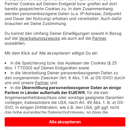
Daten zu Ihren Aktivitäten
sammeln. Bitte lesen Sie die
Details durch und stimmen Sie der
Nutzung des Service zu, um dieses
Video anzusehen.
Mehr Informationen
Adele - Oh My God (Official Video)
Akzeptieren
Anzeige
powered by
Usercentrics Consent
Management Platform
Anzeige
Anzeige