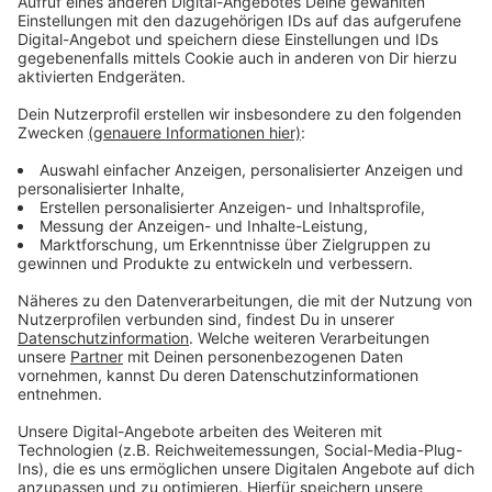
Klatschseiten zu lesen. Und bloß keine Blind Dates!
Inzwischen wissen wir aber, dass Adele es trotzdem
irgendwie geschafft, eine Beziehung zu finden und ist
happy mit Sportagent Rich Paul. Über den geht’s dann
vielleicht im nächsten Album.
Anzeige
Wir benötigen Ihre
Zustimmung, um den YouTube
Video-Service zu laden!
Wir verwenden einen Service eines
Drittanbieters, um Videoinhalte
einzubetten. Dieser Service kann