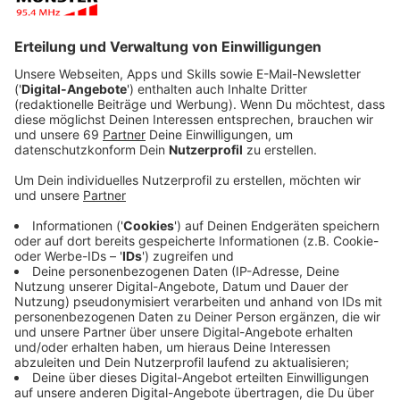
Anzeige
Das Laden von Elektroautos in Deutschland kann eine
Herausforderung sein. Trotz der zunehmenden Anzahl
an Ladestationen gibt es erhebliche Unterschiede bei
den Gebühren, die von 39 Cent bis zu einem Euro pro
Kilowattstunde reichen. Thomas Müther vom ADAC
kritisiert im Interview mit uns die intransparenten
Tarifsysteme und fordert klare Regelungen von der
Politik.
Anzeige
ADAC: Mehr Transparenz durch Kommunen
und Politik