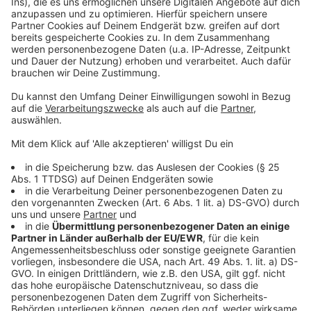
Anzeige
Neben der flächendeckenden Verfügbarkeit von
Ladestationen müssen alle Akteure dafür sorgen, dass
der Ladestrom bezahlbar ist. Nutzer erwarten, dass
das Laden so einfach und transparent ist wie das
Tanken. Der ADAC fordert, dass Ladesäulen mit
gängigen Bezahlsystemen ausgerüstet werden und
angemessene Preise bieten. Die Transparenz bei
Spritpreisen sollte auch für Strompreise an
Ladesäulen gelten.
Anzeige