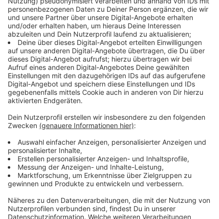
In den Sommerferien kommt nun noch eine
Ferienbetreuung für rund 90 Kinder hinzu
erklärt die Leiterin des Kinder- und Jugendtreffs,
Annika Kalkhoff, im ANTENNE MÜNSTER-Interview.
Anzeige
Autofahrer aus Gedankenlosigkeit holen
Anzeige
Eine tolle Aktion, die ihr da macht“
sagt der Co-Leiter des Kinder- und Jugendtreffs,
Pablo Niehaus, bei der Übergabe der Schilder. Die
auffälligen wetterfesten „Achtung! Kids“-Plakate gibt