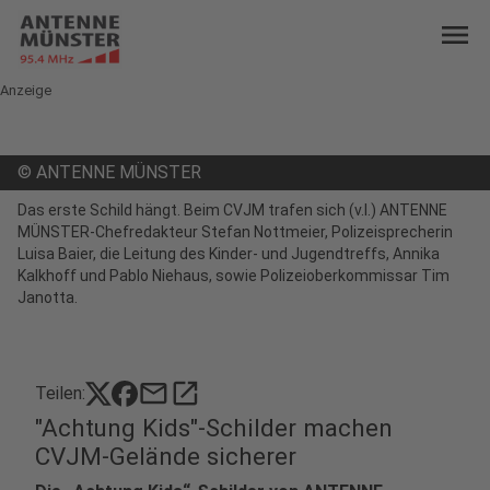
menu
Anzeige
©
ANTENNE MÜNSTER
Das erste Schild hängt. Beim CVJM trafen sich (v.l.) ANTENNE
MÜNSTER-Chefredakteur Stefan Nottmeier, Polizeisprecherin
Luisa Baier, die Leitung des Kinder- und Jugendtreffs, Annika
Kalkhoff und Pablo Niehaus, sowie Polizeioberkommissar Tim
Janotta.
mail
open_in_new
Teilen:
"Achtung Kids"-Schilder machen
CVJM-Gelände sicherer