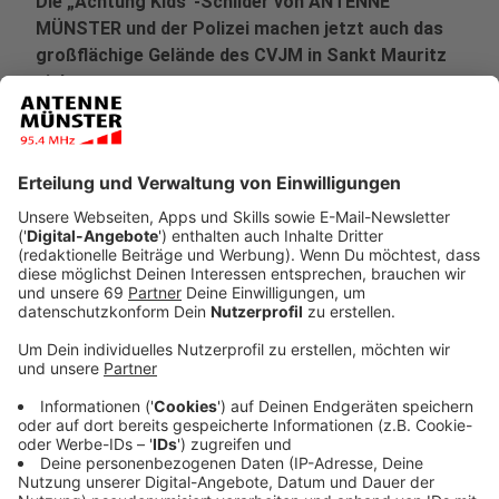
Die „Achtung Kids“-Schilder von ANTENNE
MÜNSTER und der Polizei machen jetzt auch das
großflächige Gelände des CVJM in Sankt Mauritz
sicherer.
Veröffentlicht:
Donnerstag, 02.07.2026 14:22
Anzeige
Bei einer Vor-Ort-Aktion am Johannes-Busch-Haus
haben wir zwei der Schilder an Gefahrenstellen
angebracht.
Die Einrichtung des CVJM vereint am Merschkamp
eine Kita, einen Kinder- und Jugendtreff sowie ein
Familienhaus. Täglich sind viele Kinder, Jugendliche und
Familien hier unterwegs.