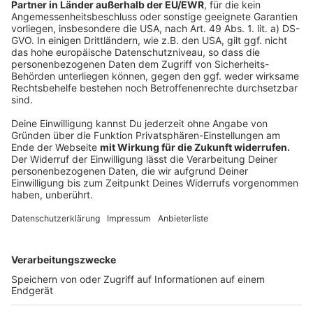
Hier gibt es die "Achtung Kids"-Schilder
Anzeige
Holt euch die "ACHTUNG KIDS"-Plakate einfach ab,
bei uns im Sender oder in einer der fünf Polizeiwachen
in Münster:
ANTENNE MÜNSTER, Nevinghoff 14/16,
zwischen 10 und 18 Uhr
Polizeiwache Friesenring, Friesenring 43
Polizeiwache Innenstadt, Alter Steinweg 44/45
Polizeiwache Moltkestraße, Moltkestraße 18
Polizeiwache Hiltrup, Patronatsstraße 18
Autobahnpolizeiwache, Hammer Straße 234
Anzeige