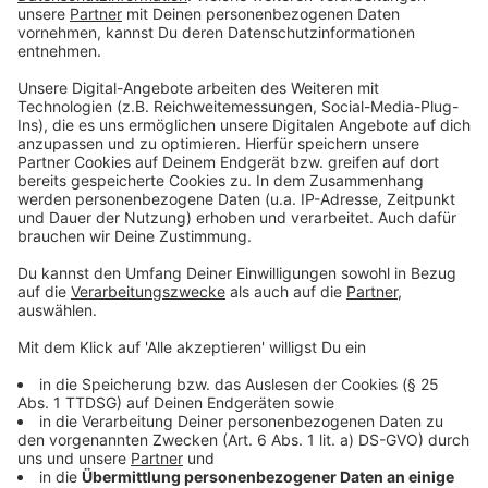
es kostenlos zum Abholen in den fünf Polizeiwachen in
unserer Stadt und bei ANTENNE MÜNSTER.
Aufgehängt an eurer Straße sorgen sie für mehr
Aufmerksamkeit und Sicherheit – ob auf dem
Schulweg, vor Kindergärten, in einer Spielstraße oder
auf dem Weg zum Sportverein.
Wir möchten die Autofahrerinnen und Autofahrer
aus ihrer Gedankenlosigkeit holen,
so ANTENNE MÜNSTER-Chefredakteur Stefan
Nottmeier:
Manchmal hat man andere Dinge im Kopf und
passt deswegen nicht richtig auf.
Anzeige