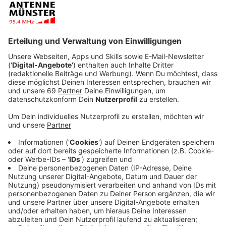
Anzeige
Die strategische Ausrichtung für die neue Saison hat
der SC Preußen Münster klar formuliert: Junge,
talentierte und vor allem erfolgshungrige Spieler
sollen das Gesicht der neuen Mannschaft prägen,
angeführt von erfahrenen Gerüstspielern wie Ole
Kittner, Simon Scherder oder Max Schulze Niehues.
Einer, der mit der Erfahrung aus 171 Zweitliga- und 101
Drittligaspielen ebenfalls Teil dieses Gerüstes werden
soll, ist Neuzugang Julian Schauerte. Der 31-jährige
Abwehr-Routinier wechselt vom belgischen
Erstligisten KAS Eupen an die Hammer Straße und
erhält dort einen Zweijahresvertrag.
Anzeige