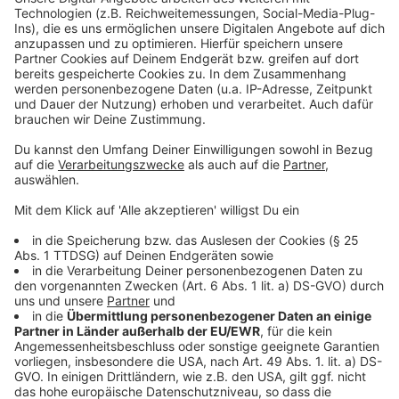
Erfahrung möchte ich natürlich auch vorangehen. Das
wird eine spannende Zeit."
Anzeige
Seine fußballerische Ausbildung begann der gebürtige
Lennestädter bei Bayer 04 Leverkusen. Über die
zweite Mannschaft der Werkself zog es den
ambitionierten Schauerte zum SV Sandhausen, mit
dem er in der Spielzeit 2011/12 den Aufstieg in die 2.
Bundesliga schaffte. In der Aufstiegssaison stand der
Außenverteidiger 31 Mal in der Startelf, kam
insgesamt auf 33 Einsätze. Nach insgesamt fünf
Jahren im Hardtwald wechselte Schauerte zu Fortuna
Düsseldorf. Mit den Fortunen gelang dem Rechtsfuß
in der Saison 2017/18 der Aufstieg in die Bundesliga,
sein Weg führte ihn anschließend weiter zum KAS
Eupen nach Belgien.