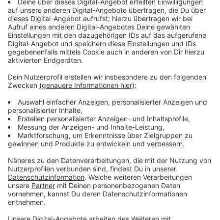
"Julian bringt sehr viel Erfahrung mit und wird in unserer
neu formierten Mannschaft unmittelbar funktionieren.
Er soll auch Anker für die jüngeren Spieler sein und hat
uns sofort signalisiert, dass er große Lust auf diese
Rolle hat", freut sich Malte Metzelder,
Geschäftsführer Sport beim Adlerclub, dass ein
Spieler mit dieser Qualität für den Sportclub
begeistert werden konnte.
Anzeige
Julian Schauerte: "Ich wollte nach einem Jahr in
Belgien gerne wieder zurück nach Deutschland und
hatte sehr gute Gespräche mit Malte Metzelder und
dem neuen Trainer, die mir sofort ein super Gefühl
gegeben haben. Als neuer Spieler muss man sich erst
einmal einfinden in die neue Truppe, aber mit meiner