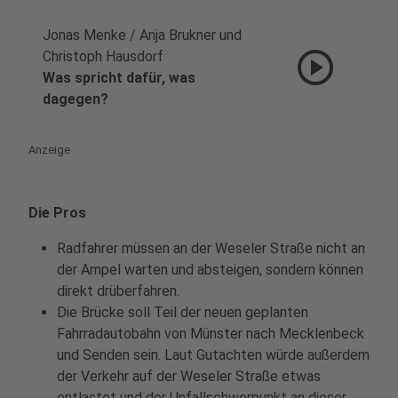
Jonas Menke / Anja Brukner und
play_circle
Christoph Hausdorf
Was spricht dafür, was
dagegen?
Anzeige
Die Pros
Radfahrer müssen an der Weseler Straße nicht an
der Ampel warten und absteigen, sondern können
direkt drüberfahren.
Die Brücke soll Teil der neuen geplanten
Fahrradautobahn von Münster nach Mecklenbeck
und Senden sein. Laut Gutachten würde außerdem
der Verkehr auf der Weseler Straße etwas
entlastet und der Unfallschwerpunkt an dieser