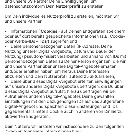
Viele finden, dass die Brücke eher den
Autoverkehr auf der Weseler Straße besser
fließen lässt, obwohl das erklärte Ziel ja ist, die
Autos aus der Stadt möglichst rauszukriegen.
Anzeige
CDU für, ADFC gegen das Projekt
Anzeige
Der Flyover spaltet die Meinungen. Unter anderem die
CDU spricht sich dafür aus. Stefan Weber von der
CDU-Ratsfraktion gegenüber ANTENNE MÜNSTER:
Der Flyover bietet eine große Chance, die vielen
Radfahrer, die die Promenade queren, über eine