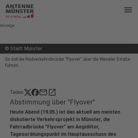
menu
Anzeige
©
Stadt Münster
So soll die Radverkehrsbrücke "Flyover" über die Weseler Straße
führen.
mail
open_in_new
Teilen:
Abstimmung über "Flyover"
Heute Abend (19.05.) ist das aktuell am meisten
diskutierte Verkehrsprojekt in Münster, die
Fahrradbrücke "Flyover" am Aegidiitor,
Tagesordnungspunkt im Hauptausschuss des