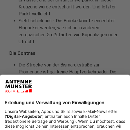
Kreuzung würde entschärft werden. Und letzter
Punkt vielleicht:
Sieht schick aus - Die Brücke könnte ein echter
Hingucker werden, wie schon in anderen
europäischen Großstädten wie Kopenhagen oder
Utrecht
Die Contras
Die Strecke von der Bismarckstraße zur
Promenade ist gar keine Hauptverkehrsader. Die
Strecke würde von maximal 3.000 Radfahrern am
Tag genutzt werden. Dafür sei der Aufwand viel
zu groß. Die Stadt geht aber davon aus, dass sich
die Nutzerzahlen im Rahmen der neuen
Velorouten bald verdoppeln werden.
Die Form der Brücke mit einer nicht unerheblichen
Steigung auf den Rampen. Das könnte für
Radfahrer - etwa im Winter - gefährlich werden.