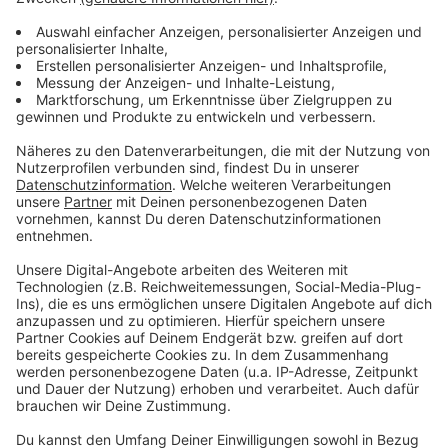
vierspurige Bundesstraße zu bringen und die
Kreuzung damit zu entschärfen.
Kritik am "Flyover" kommt unter anderem von den
Linken und der FDP, die sich bereits ablehnend dazu
geäußert haben. Auch der ADFC Münster ist dagegen.
Peter Wolter vom ADFC Münster im ANTENNE
MÜNSTER-Interview:
In dem Bereich haben wir rund 30.000 Radler pro
Tag. Für 90% dieser Radler würde diese Brücke
aber gar nicht bringen.
Anzeige
Anja Brukner und Christoph