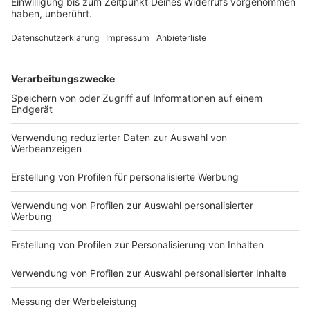
befürchtet sogar, dass der Flyover im ebenerdigen
Bereich durch Änderungen von Ampelschaltungen
Nachteile für Radfahrer:innen und Fußgänger:innen
bringen wird.
Anzeige
©
IG Fahrradstadt.ms
Die Interessengemeinschaft (IG) Fahrradstadt
Münster hatte zu einer Kundgebung eingeladen.
Anzeige
Vorzeigeprojekt oder Fehlplanung?
Anzeige