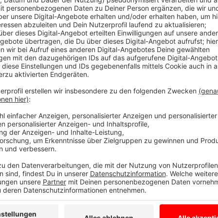
Anzeige
Till Hoffmann wird im Jahr 2022 seine Abiturprüfung
seine gesamte Oberstufe in der Coronazeit verbracht.
Distanz- und Präsenzunterricht hin und her zu wech
an Auswirkungen für ihn generell hatte, wie seine Vor
und was er später mal werden möchte. Das Interview 
hier anhören.
Anzeige
Claudia Löhr
Interview mit angehendem Abi
Anzeige