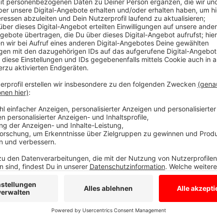
Markus und Shannon sind mit ihrem Oldtimer-Van "Bert
Urlaub gefahren, sondern in den letzten 16 Monaten
und wieder zurück gefahren. Insgesamt über 47.000 
Länder.
Anzeige
Jana Ulrich
Abenteuer Ausland: Shannon & Markus - Mit d
Anzeige