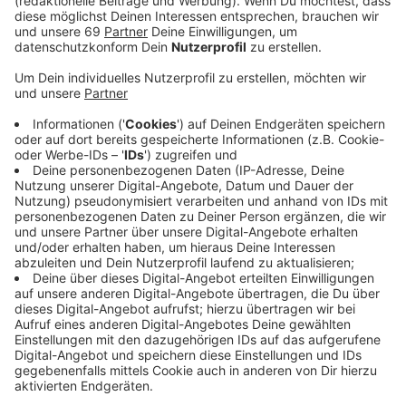
Anzeige
Von Freitag (5. juli) bis Sonntag (7. Juli) wird das
Promenadenkonzert zum jetzt zehnten Mal an den
Aaseeterassen ausgetragen. Das musikalische
Angebot ist auch in diesem Jahr breit gefächert: Von
moderner Musik bis hin zur Klassik. Die künstlerische
Leitung hat Prof. Peter von Wienhardt. Unter anderem
treten das Sinfonieorchester der Musikhochschule
Münster unter der Leitung von Martín Baeza Rubio und
das WDR Funkhaus Orchester unter der Leitung von
Wayne Marshall auf.
Zu den Highlichte gehören die schwimmende
Seebühne und das große Feuerwerk am
Samstagabend.
Der Eintritt ist wie immer frei, stattdessen werden
Spenden für die Schober-Stiftung gesammelt. Los