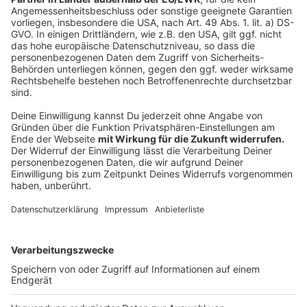
verhindern, dass Tiere die Jungpflanzen anfressen.
Weitere Maßnahmen sollen noch im September
erfolgen.
Anzeige
Fischsterben im Jahr 2018
Anzeige
In der Nacht vom 8. auf den 9. August 2018
verendeten etwa 80 Prozent des Fischbestandes im
See wegen Sauerstoffmangels – ausgelöst durch ein
plötzliches Algensterben.
Anzeige