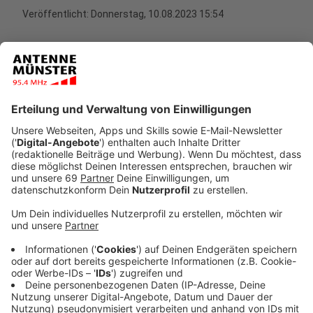
Veröffentlicht:
Donnerstag, 10.08.2023 15:54
Anzeige
Mehr Sauerstoff am Seeboden
Anzeige
Neben den Belüftungsanlagen hat die Stadt vereinzelt
den Boden Anfang des Jahres mit Sauerstoff
versetzt. Die Umweltbehörde der Stadt Münster wies
im vergangenen Sommer kritische Sauerstoffdefizite
am Seegrund nach. Wenn die Sauerstoffbehandlung
Erfolg hat, soll sie an weiteren Abschnitten des
Aasees angewendet werden.
Anzeige