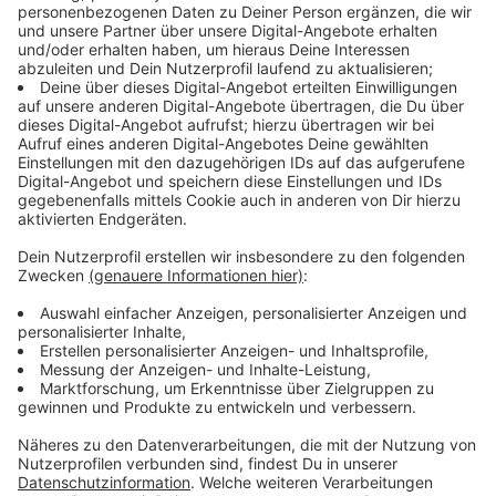
Der Starkregen in den vergangenen Tagen hat sich
positiv auf den Aasee ausgewirkt. Durch das viele
Wasser, dass in den Aasee geflossen ist, ist die
Algenkonzentration auf ein unkritisches Maß
gesunken. Die Belüfter auf dem Aasee hat die Stadt
daher am Dienstag (8.08.) vorerst außer Betrieb
genommen.
Anzeige
Fischbestand unter Beobachtung
Anzeige
In diesem Jahr sollen bei einer gemeinsamen Aktion
noch Fische, die nicht selbst jagen, geangelt werden.