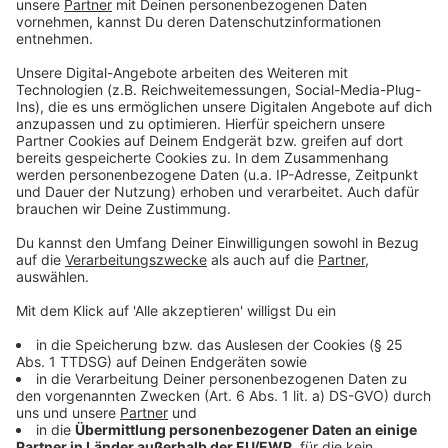
Dadurch soll der Fischbestand im Aasee nicht zu groß
werden. Raubfische sind hingegen in diesem Frühjahr
schon in den Aasee gesetzt worden.
Anzeige
Röhricht-Inseln für den Aasee
Anzeige
2024 sollen Röhricht-Inseln im Aasee positioniert
werden - dies sind quasi schwimmende Metallkäfige
mit natürlichem und dichtem Pflanzenbewuchs über
und unter Wasser. Röhricht-Inseln bieten Wassertieren
einen wichtigen Lebensraum. Außerdem wirken sie wie
eine natürliche „Kläranlage“. Der Uferbereich ist bereits
mit Schilf, anderen Pflanzen und Totholz ökologisch
sinnvoller gestaltet worden. Zäune drumherum