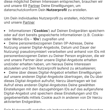
Wir benötigen Ihre
Zustimmung, um den YouTube
Video-Service zu laden!
Wir verwenden einen Service eines
Drittanbieters, um Videoinhalte
einzubetten. Dieser Service kann
Daten zu Ihren Aktivitäten
sammeln. Bitte lesen Sie die
Details durch und stimmen Sie der
Nutzung des Service zu, um dieses
Video anzusehen.
Mehr Informationen
Was wäre Münster ohne Fahrräder? Nun ja, definitiv
erst mal viel leerer. Und weniger umweltfreundlich.