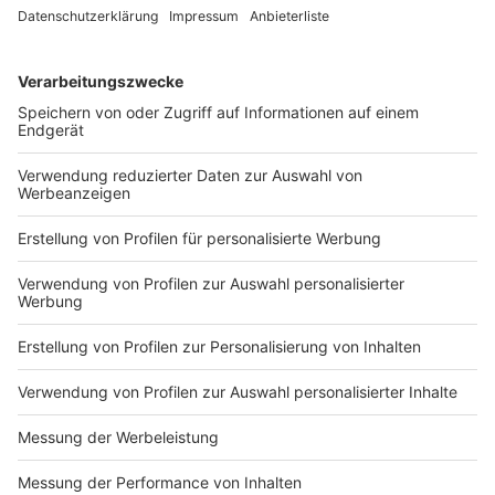
Anzeige
Stabil bleibt zunächst die Situation auf den
Intensivstationen der Krankenhäuser in Münster. Dort
liegen aktuell 14 Corona-Patient:innen.
Krisenstabsleiter Heuer rechnet wegen der Omikron-
Variante aber mit steigenden Aufnahmen in den
kommenden Wochen.
Anzeige
Die Zahlen vom Montag (03.01.)
Anzeige
Registrierte
Neuinfektionen
: 127
Aktuell infiziert
e Münsteraner:innen: 1.566