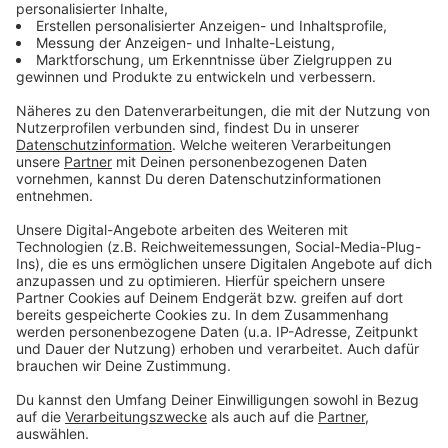
Anstieg konträr zur Situation in NRW
Anzeige
Seit Weihnachten geht das dramatisch nach oben mit
dem Corona-Inzidenzwert in Münster. Im Gegensatz
übrigens zum restlichen Bundesland NRW, wo die
Zahlen im selben Zeitraum gesunken sind. Diese
rasante Verbreitung ausgerechnet in Münster lässt
deshalb ebenfalls auf die hochansteckende Omikron-
Variante schließen.
Anzeige
Besondere Gefahr für Ungeimpfte über 50
Anzeige