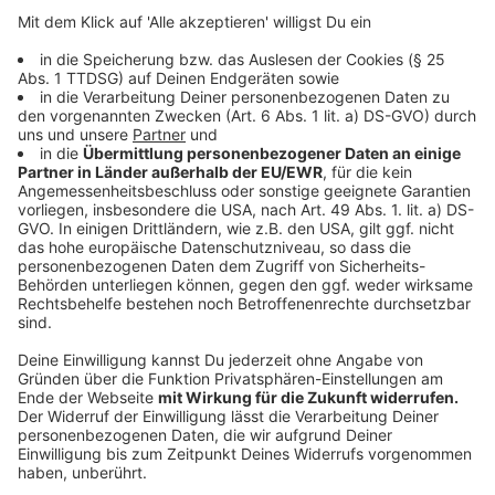
Sorgen bereiten Wolfgang Heuer vor allem
Ungeimpfte ab 50 Jahre: für sie sei das
Ansteckungsrisiko mit Omikron derzeit sehr hoch mit
allen denkbaren gesundheitlichen Folgen:
Wir müssen auf ein Bremsen der steilen
Infektionskurve setzen, damit sie handhabbar ist.
Hierzu dient die Beschränkung unserer
Alltagskontakte ebenso, wie selbstverständlich
das Impfen und der Maskenschutz vor allem in
Innenräumen.
Anzeige
Situation in Krankenhäusern bleibt stabil