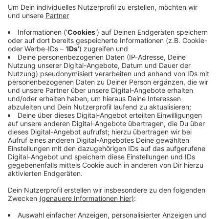
bestätigt
Anzeige
In Münster gibt es bislang 600 bestätigte Omikron-
Fälle. Die Zahl liegt im NRW-Vergleich weit über dem
Durchschnitt (siehe Grafik). Münsters Krisenstabsleiter
hält es für zumindest nicht unwahrscheinlich, dass
Omikron diese stark beschleunigte Entwicklung bei
uns in Münster in Gang gesetzt hat. Und offenbar ist
dieser dramatisch Anstieg auch noch nicht zu Ende.
Anzeige
Omikron-Fälle pro 100.000 Einwohner:innen in NRW
Anzeige