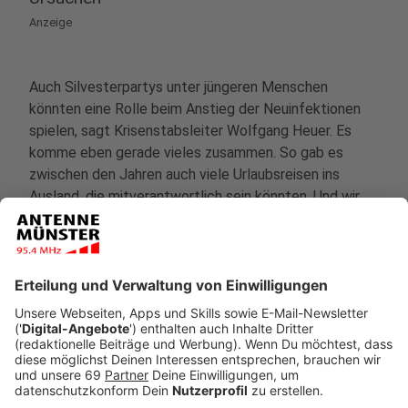
Anzeige
Auch Silvesterpartys unter jüngeren Menschen
könnten eine Rolle beim Anstieg der Neuinfektionen
spielen, sagt Krisenstabsleiter Wolfgang Heuer. Es
komme eben gerade vieles zusammen. So gab es
zwischen den Jahren auch viele Urlaubsreisen ins
Ausland, die mitverantwortlich sein könnten. Und wir
hören auch immer wieder von Familien, bei denen sich
wirklich komplett jede und jeder angesteckt hat. Nach
Zusammenkünften an Weihnachten ist das
wahrscheinlich, wenn Omikron im Spiel ist.
Anzeige
Aktuell 600 Omikron-Fälle in Münster