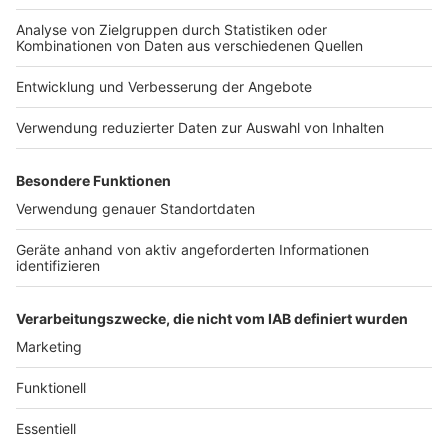
Gesamtzahl
aller labordiagnostisch bestätigten
Fälle: 15.440
Gesamtzahl aller
genesenen
Patient:innen:
13.735
An/mit Corona
gestorbene
Personen: 139
Erstgemeldete
Inzidenz
laut RKI: 315,7
Covid-Patient:innen
in münsterschen
Krankenhäusern
: 34, davon auf Intensivstation:
14, davon beatmet: 8
Anzeige
Weitere Informationen auf der
städtischen Website
Anzeige