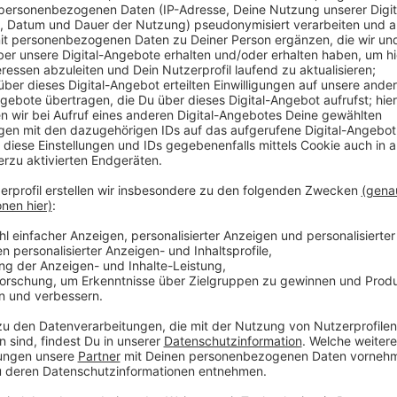
Das ehemalige Offizierskasino der York-Kaserne in 
30er Jahren. Das Gebäude steht unter Denkmalschutz
umgebaut werden, um zum Bürgerzentrum zu werden. 
Stadt Münster aus Kostengründen aus dem Projekt z
ehrenamtlicher Trägerverein eingesprungen, um das 
Anzeige
Förderung aus Bundesprogramm
Anzeige
Jetzt kommt das Vorhaben einen großen Schritt vora
Rahmen der "Nationalen Projekte des Städtebaus 2024
Förderung aus dem Bundesprogramm hatte sich (na
grüne Bundestagsabgeordnete Maria Klein-Schmeink 