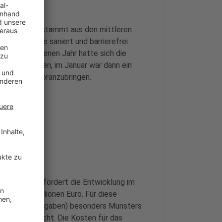
Gremmendorf stammt aus den mittleren
 und müsste saniert und barrierefrei
Im vergangenen Jahr hatte sich die
urückgezogen, im Januar war dann ein
Bürgerhaus voranzubringen.
n. Der Bund fördert die Entwicklung im
" mit 5 Millionen Euro. Für diese
ch eigenen Angaben) besonders Münsters
stark gemacht. Die Kosten für das