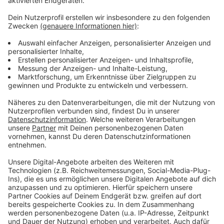
Highlight-Partien im Oktober
Anzeige
Highlight-Spiele sind Anfang Oktober im heimischen
LVM-Preußenstadion gegen Rot-Weiss Essen und eine
Woche später ebenfalls zuhause gegen Fortuna
Düsseldorf mit Ex-Trainer Alexander Ende.
Den vollständigen Spielplan findet ihr auf der
Preußen-
Homepage
. Die genauen Termine für die Spiele
müssen vom DFB noch festgelegt werden.
Anzeige