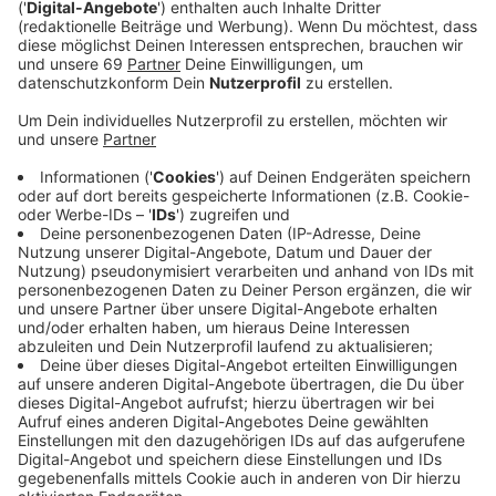
Veröffentlicht:
Mittwoch, 08.07.2026 16:16
Anzeige
Ingolstadt erster Heimgegner
Anzeige
Das steht im Spielplan für die neue Saison, den der
Deutsche Fußballbund (DFB) heute veröffentlicht hat.
Das erste Heimspiel bestreiten die Preußen demnach
Mitte August gegen den FC Ingolstadt.
Anzeige