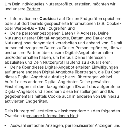
©
ZDF/Thomas Kost
Anzeige
Statistik zum Jubiläum
Anzeige
In den bisher ausgestrahlten Folgen gab es 107
Mordopfer - 60 Männer, 34 Frauen, sieben Hühner und
einen Zuchthengst. Unter den Opfern waren unter
anderem sechs Priester, sechs Prostituierte, drei
Finanzberater, drei Krankenschwestern, drei Anwälte,
drei Landwirte und zwei Ärzte. In der Folge "Bielefeld
23" sowie den Weihnachtsfolgen "Oh du tödliche ..."
und "Alle Jahre wieder" gab es keine Mordopfer.