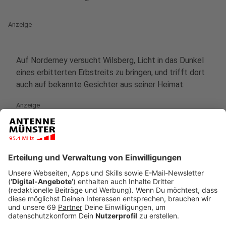
Anzeige
Auf Norderney versucht Wilsberg, Licht in das Dunkel
eines erbitterten Erbstreits zu bringen, und trifft dort
auch auf bekannte Gesichter aus seiner Heimat.
Anzeige
Mit im vergangenen Jahr durchschnittlich rund sieben
Millionen Zuschauern und 12,7 Prozent Marktanteil
auch bei den 14- bis 49-Jährigen gehört die
Samstagskrimireihe zu den erfolgreichsten ZDF-
Formaten.
Anzeige