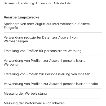
Anzeige
Und es geht weiter...
Anzeige
Vom 17. März bis zum 27. Mai 2020 entstehen in
Münster und Köln zwei weitere "Wilsberg"-Krimis mit
den Arbeitstiteln "Aus heiterem Himmel" und "Social
Scoring". Regie führt Dominik Müller.
Ausstrahlungstermine für die 71. und 72. Folge stehen
noch nicht fest.
Anzeige
Über das Jubiläum "25 Jahre Wilsberg" berichten Gerrit