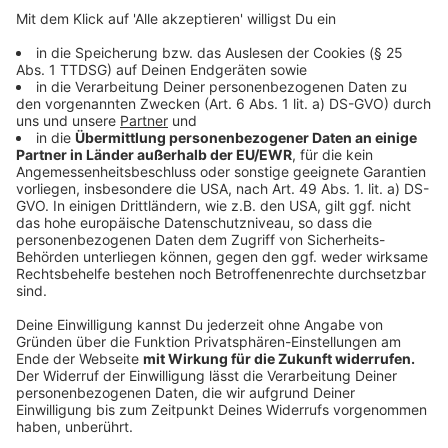
Anzeige
©
ZDF/Thomas Kost
Anzeige
Auch wenn die Nikotinsucht ein Ende fand, für die
Serie Wilsberg gilt dies nicht, so Rita Russek: "Im
wirklichen Leben wäre ich als Kriminalbeamtin schon
längst in Pension. Film ist halt Behauptung. Und so
behaupten wir, dass die Personalabteilung in Münster
mein Alter übersehen hat. Oder noch besser: Es ist uns
wurscht." Die Verbundenheit zur Serie drückt auch
Oliver Korittke aus: "Das Team ist für mich längst zu
einer zweiten Familie – und die Drehorte Köln und
Münster sind für mich Berliner zu zweiter oder dritter
Heimat geworden."