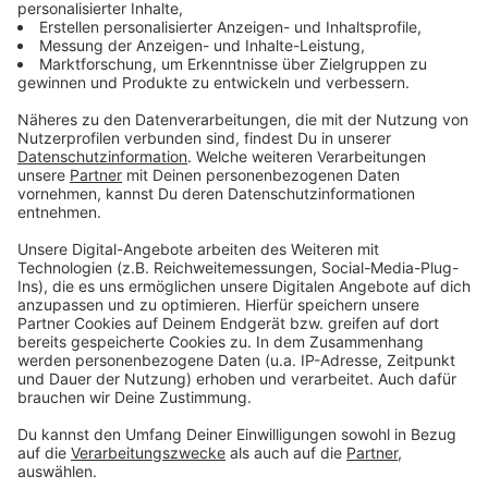
Wilsberg hat insgesamt 21 Morde verhindern können.
Anzeige
Durch Wilsberg das Rauchen aufgegeben
Anzeige
"Dass wir nicht so blutrünstig sind, ist eines unserer
Erfolgsrezepte", erklärt Martin R. Neumann, der für das
ZDF-Format verantwortliche Redakteur. Für
Hauptdarsteller Leonard Lansink war die Titelrolle ein
"Lottogewinn" und auch gesundheitlich sehr positiv:
"Weil Georg Nichtraucher ist, habe ich mich durchs
Drehen an den Nikotinmangel gewöhnt und das
Rauchen tatsächlich auch im wirklichen Leben ganz
aufgegeben."