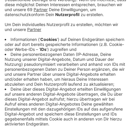
Anzeige
Die 300 Interviewerinnen und Interviewer erfassen
dann Grunddaten wie Bildungsstand, Miete oder
Nettoeinkommen. Aber auch persönliche Merkmale
wie Alter, Familienstand, Staatsangehörigkeit,
Schulbesuch und Erwerbstätigkeit spielen in der
Befragung eine Rolle. Die Ergebnisse sind dann wichtig
für Planung und Politik, denn sie dienen als Grundlage
für künftige Entscheidungen. Die Interviewer kündigen
ihren Besuch vorher schriftlich an und können sich
beim Interviewtermin auch ausweisen. Die Haushalte
können aber auch selbst einen Fragebogen ausfüllen
und diesen per Post an das Statistische Landesamt
senden.
Anzeige