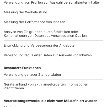
Einen Rückgang gab es bei der Zahl der tödlich
verletzten Personen. Diese sank um knapp 22 % auf
sieben (2023: 9).
Anzeige
Eine positive Bilanz gibt es bei der Beteiligung von Lkw
bei den Verkehrsunfällen. Die Anzahl der Unfälle sank
im Vergleich zum Vorjahr um knapp 9 % auf 488
(2023:537).
Anzeige
Die gesamte Verkehrsunfallstatistik ist
hier
zu
finden.