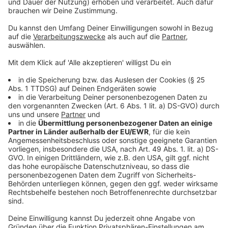
Anzeige
Im vergangenen Jahr wurden sieben Menschen bei
Verkehrsunfällen tödlich verletzt. Damit wurde der
negative Höchststand aus dem Jahr 2023 erneut
erreicht.
Anzeige
"Es ist zutiefst erschütternd, dass auch im Jahr 2024
sieben Menschen ihr Leben im Straßenverkehr verloren
haben. Jeder einzelne Verlust ist eine Tragödie für die
betroffenen Familien und die Angehörigen. Wir werden
auch weiterhin alles daransetzen, solche tragischen
Ereignisse zu verhindern und das Bewusstsein für
sicheres Fahren zu stärken", verdeutlichte Dorndorf.