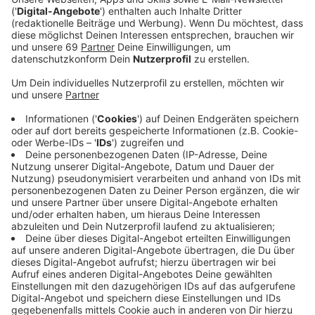
Präventionsangebote gerade für ungeschützte
Verkehrsteilnehmende - wie Radfahrtrainings für
Senioren sowie eine bessere Information über
Verkehrsregelungen.
Anzeige
Die intensive Nutzung des Fahrrads bleibt in Münster
ungebrochen. Messungen an verschiedenen
Verkehrszählstellen zeigen, dass der Radverkehr im
Stadtgebiet weiter zugenommen hat. Diese
Entwicklung bestätigt den Stellenwert des Fahrrads
als wichtiges Verkehrsmittel - und macht die
kontinuierliche Arbeit an der Verkehrssicherheit umso
bedeutsamer.
Anzeige