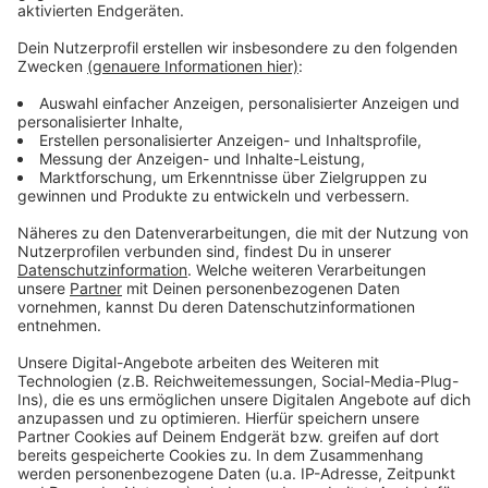
E-Scooter: Unfallzahlen leicht gesunken
Anzeige
Seit der Einführung der E-Scooter in Deutschland im
Jahr 2019 sind die Kleinkrafträder aus dem Stadtbild
kaum noch wegzudenken. Ein Blick auf die Statistik
zeigt, dass die Unfallzahlen mit Beteiligung der E-
Scooter in Münster an der Gesamtunfallzahl mit knapp
einem Prozent noch immer gering sind. Die
Unfallzahlen mit E-Scootern sanken im vergangenen
Jahr um knapp 6 % auf 111 (2023: 118). Hierbei
verletzten sich 88 Nutzer:innen, 15 mehr als im Vorjahr.
Anzeige
Sieben Verkehrstote im Stadtgebiet