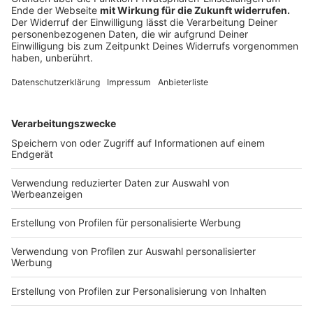
Anzeige
Autobahn: Weniger Verkehrstote, leichter Anstieg
bei den Unfällen, weniger Unfälle mit Lkw
Anzeige
Im vergangenen Jahr stieg die Unfallzahl auf den
Bundesautobahnen im Zuständigkeitsbereich der
Polizei Münster um knapp 4 % leicht an. Insgesamt
gab es 4.576 Verkehrsunfälle auf den Autobahnen
(2023: 4.413). Im Vergleich mit dem Vor-Corona-Jahr
2019 liegt diese Zahl jedoch deutlich darunter (2019:
4.844).
Anzeige