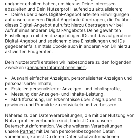
Hier geht es zum offiziellen Ticketportal der UEFA:
uefa.com/euro2024/ticketing/
Anzeige
UEFA: Faire Chance bei der Ticketverlosung
Anzeige
Der Zeitpunkt der eigenen Bewerbung im Fenster
zwischen 3. und 26. Oktober ist egal. Die Europäische
Fußball-Union UEFA verspricht "eine faire und
transparente Verlosung". Pro Person kann sich auf
maximal vier Tickets beworben werden. Die
Ticketpreise reichen von 30 Euro (günstigste
Kategorie der Vorrunde) bis 1000 Euro (höchste
Kategorie im Finale von Berlin). Angesichts der
größeren Entfernungen der Stadien können Fans -