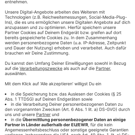
anders als in Katar - nur für ein Spiel pro Tag Karten
erhalten.
Anzeige
Schlechte Nachrichten für Ticketsammler
Anzeige
Für Sammler von Papierkarten gibt es bereits jetzt
schlechte Nachrichten: Die Tickets soll es, wie schon
bei der WM in Katar, ausschließlich digital geben. Die
UEFA zieht damit auch die Konsequenzen aus dem
Champions-League-Finale 2022 zwischen Real Madrid
und dem FC Liverpool. Die Partie hatte mit mehr als
einer halben Stunde Verspätung begonnen, weil sich