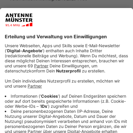
Anzeige
Wer Spiele der Fußball-EM live im Stadion sehen
möchte, hat in der bevorstehenden ersten
Verkaufsphase die wahrscheinlich besten Chancen.
Denn ab Dienstag (03.10.23 / 14.00 Uhr) und bis 26.
Oktober werden insgesamt über 1,2 Millionen Tickets
für die Europameisterschaft 2024 (14. Juni bis 14. Juli)
vergeben. Das sind mehr als in jeder danach folgenden
Phase. Der Nachteil für die Fans: Sie wissen - mit
Ausnahme von Gastgeber Deutschland - bei ihren
Oktober-Bewerbungen nicht, welche Mannschaften
sie sehen. Die Auslosung der EM-Endrunde findet erst
am 2. Dezember in Hamburg statt. Sportlich hat sich
bislang noch kein Team qualifiziert.