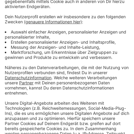
beschreiben und erste deutsche Wörter vermittelt.
Zudem zeigt ein dreisprachiger Elternflyer mit bunten
Bildern, wie Vorlesen und Erzählen zu einer
gemeinsamen, regelmäßigen Aktion im Familienalltag
wird. Über 100 dieser Lesestart-Sets freute sich jetzt
das Amt für Schule und Weiterbildung. Die Taschen
werden vom "MitSprache-Team", der Bildungsberatung
und den Fallscouts für Grundschulen an interessierte
zugewanderte Vorschulkinder verteilt.
Anzeige
Mehr Informationen und viele Ideen und Tipps zum
Vorlesen und Erzählen mit geflüchteten Kindern gibt
es im Netz unter
www.lesen-bringt-uns-weiter.de
.
Anzeige