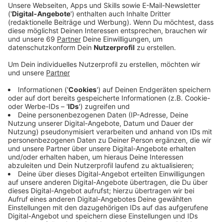
die Leseförderung von Kindern mit
Fluchterfahrung stark machen. Unter dem Motto
"Lesen bringt uns weiter. Lesestart für
Flüchtlingskinder" haben sie ein
Leseförderprogramm für geflüchtete Kinder
entwickelt, das zunächst bis 2021 läuft.
Veröffentlicht:
Dienstag, 03.12.2019 15:30
Anzeige
Das Programm stattet Kinder in
Erstaufnahmeeinrichtungen im Alter von null bis fünf
Jahren mit einem Lesestart-Set aus, das ihnen das
Ankommen und die Integration erleichtert. In einer
kleinen Baumwolltasche liegt ein jährlich neues,
altersgerechtes Wortbilderbuch. Farbenfroh werden
Alltagsszenen gezeigt, die das Leben in Deutschland