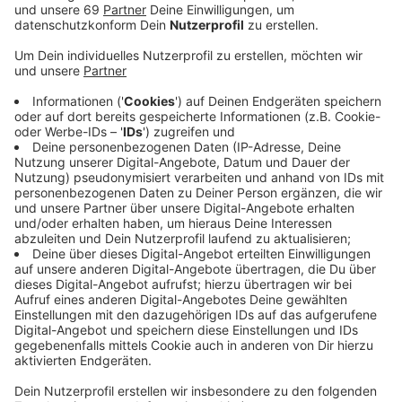
Anzeige
Es war am 20.Februar 1999, als Whitney Houston nach
Münster kam, um in der ZDF-Show „Wetten dass…“ mit
Thomas Gottschalk in der Halle Münsterland
aufzutreten.
Hier könnt ihr euch die Sendung von damals
ansehen
Wer von euch war damals dabei? Woran erinnert ihr
euch? Habt ihr Fotos von Whitneys Auftritt? Schreibt
uns gerne per Mail an
info@antennemuenster.de